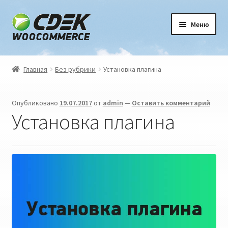
Перейти
Перейти
Меню
к
к
навигации
содержимому
Главная
Главная
Без рубрики
Установка плагина
Блог
Опубликовано
19.07.2017
от
admin
—
Оставить комментарий
Карта пунктов выдачи СДЭК
Установка плагина
Корзина
Магазин
Мой аккаунт
Оформление заказа