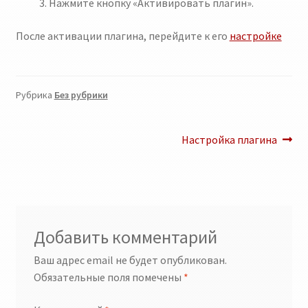
Нажмите кнопку «Активировать плагин».
После активации плагина, перейдите к его
настройке
Рубрика
Без рубрики
Навигация
Следующий:
Настройка плагина
по
записям
Добавить комментарий
Ваш адрес email не будет опубликован.
Обязательные поля помечены
*