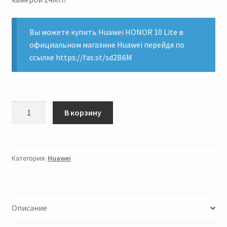
Вы можете
купить Huawei HONOR 10 Lite
в
официальном
магазине Huawei
перейдя по
ссылке
https://fas.st/sd2B6M
Количество
В корзину
товара
Honor
10
Lite
Категория:
Huawei
+
подарок
Описание