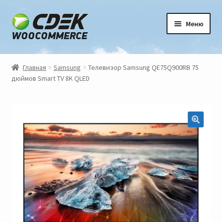
Перейти
Перейти
Меню
к
к
навигации
содержимому
Главная
Главная
Samsung
Телевизор Samsung QE75Q900RB 75
дюймов Smart TV 8K QLED
Блог
Карта пунктов выдачи СДЭК
Корзина
Магазин
Мой аккаунт
Оформление заказа