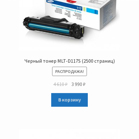
Черный тонер MLT-D117S (2500 страниц)
РАСПРОДАЖА!
Первоначальная
Текущая
4 610
₽
3 990
₽
цена
цена:
составляла
3
В корзину
4
990 ₽.
610 ₽.