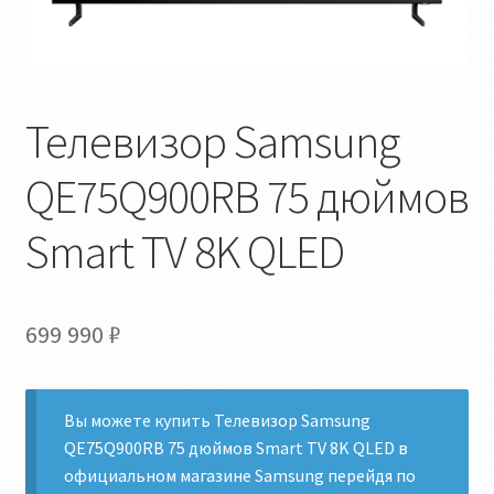
Правила и условия оформления заказа
Скачать плагин CDEK для Woocommerce
Телевизор Samsung
QE75Q900RB 75 дюймов
Smart TV 8K QLED
699 990
₽
Вы можете
купить Телевизор Samsung
QE75Q900RB 75 дюймов Smart TV 8K QLED
в
официальном
магазине Samsung
перейдя по